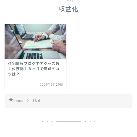
― TAG ―
収益化
住宅情報ブログでアクセス数
１位獲得！３ヶ月で達成のコ
ツは？
2021年3月20日
HOME
収益化